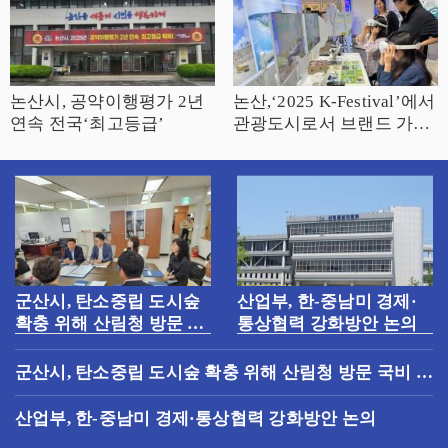
논산시, 공약이행평가 2년
논산,‘2025 K-Festival’에서
연속 전국‘최고등급’
관광도시로서 브랜드 가치
높여 ‘추억과 낭만이 살아
있다’, 논산의 새로운 매력
알려
군산시, 탄소중립 도시숲
산업부, 한-중남미 경제·
확충 위해 산림청 방문 국
통상협력 강화방안 논의
비 지원 건의
군산시, 탄소중립 도시숲 확충 위해 산림청 방문 국비 지
원 건의
산업부, 한-중남미 경제·통상협력 강화방안 논의