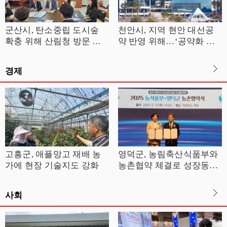
군산시, 탄소중립 도시숲
천안시, 지역 현안 대선공
확충 위해 산림청 방문 국
약 반영 위해…‘공약화 제
비 지원 건의
안서’ 전달
경제
고흥군, 애플망고 재배 농
영덕군, 농림축산식품부와
가에 현장 기술지도 강화
농촌협약 체결로 성장동력
확보
사회