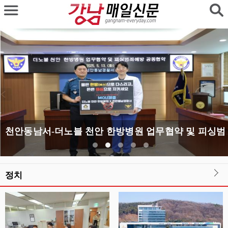
천안동남서-더노블 천안 
정치