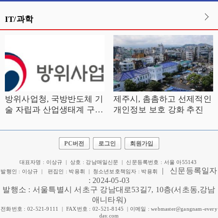
IT/과학
방위사업청, 국방반도체 기
제주시, 촘촘하고 선제적인
술 자립과 산업생태계 구축
개인정보 보호 강화 추진
을 위한 본격 행보 시작
PC버전
로그인
회원가입
대표자명 : 이상규 | 상호 : 강남매일신문 | 신문등록번호 : 서울 아55143
|
신문등록일자
발행인 : 이상규 | 편집인 : 박용휘 | 청소년보호책임자 : 박용휘
: 2024-05-03
발행소 : 서울특별시 서초구 강남대로53길7, 10층(서초동,강남
애니타워)
전화번호 : 02-521-9111 | FAX번호 : 02-521-8145 | 이메일 : webmaster@gangnam-every
day.com