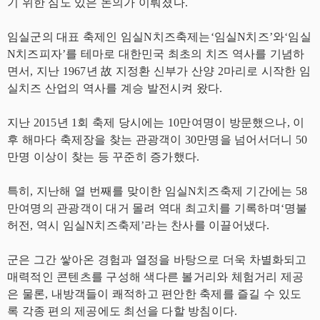
기 위한 심도 있은 논의가 이뤄졌다.
임실군의 대표 축제인 임실N치즈축제는‘임실N치즈’와‘임실
N치즈피자’를 테마로 대한민국 최초의 치즈 역사를 기념하
면서, 지난 1967년 故 지정환 신부가 산양 2마리로 시작한 임
실치즈 산업의 역사를 계승 발전시켜 왔다.
지난 2015년 1회 축제 당시에는 10만여명이 방문했으나, 이
후 해마다 축제장을 찾는 관광객이 30만명을 넘어서더니 50
만명 이상이 찾는 등 꾸준히 증가했다.
특히, 지난해 열 번째를 맞이한 임실N치즈축제 기간에는 58
만여명의 관광객이 대거 몰려 역대 최고치를 기록하며‘명불
허전, 역시 임실N치즈축제’라는 찬사를 이끌어냈다.
군은 그간 쌓아온 경험과 열정을 바탕으로 더욱 차별화되고
매력적인 콘텐츠를 구성해 색다른 볼거리와 체험거리 제공
은 물론, 내방객들이 쾌적하고 편안한 축제를 즐길 수 있도
록 각종 편의 제공에도 최선을 다할 방침이다.