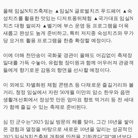
올해 임실N치즈축제는 ▲임실N 글로벌치즈 푸드페어 ▲숙
성치즈를 활용한 맛있는 디저트퐁뒤체험 ▲국가대표 임실N
치즈 대형 쌀피자 ▲벨기에 부스 운영 등 프로그램을 더욱
새롭고 완성도 높게 준비하고, 특히 저지종 숙성치즈와 무가
당 요거트 활용 프로그램을 한층 확장할 예정이다.
이에 더해 천만송이 국화꽃 경관이 올해도 어김없이 축제장
일대를 가득 수놓아, 유럽형 장미원과 함께 어우러져 관광객
들에게 향기로운 감동의 향연을 선사할 예정이다.
이 외에도 차별화된 체험 콘텐츠 등 다채로운 즐길거리와 볼
거리, 청정 임실에서 자란 50개월 미만의 암소 한우와 읍면
생활개선회에서 정성껏 만든 엄마표 향토 먹거리 등 전 세대
가 함께 즐길 수 있는 축제로 준비된다.
심 민 군수는“2025 임실 방문의 해를 맞아, 그간 10년을 쌓아
온 경험과 열정을 바탕으로 새로운 10년을 알리는 성공적인
2025 임실N치즈축제 개최에 만전을 기하겠다”며“예년보다