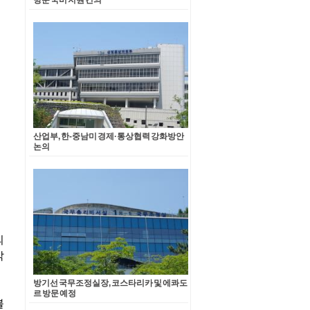
방문 국비 지원 건의
산업부, 한-중남미 경제·통상협력 강화방안
논의
방기선 국무조정실장, 코스타리카 및 에콰도
르 방문 예정