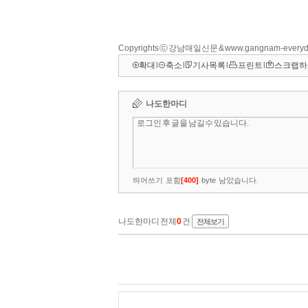
Copyrights ⓒ 강남매일신문 & www.gangnam-ever
확대
l
축소
l
기사목록
l
프린트
l
스크랩하