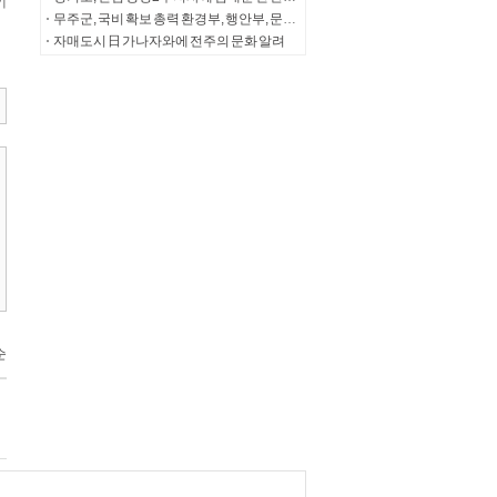
무주군, 국비 확보 총력 환경부, 행안부, 문체부 등 중앙부처 잇따라 방문
자매도시 日 가나자와에 전주의 문화 알려