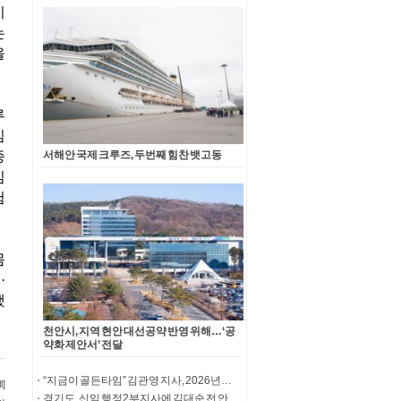
서해안 국제 크루즈, 두번째 힘찬 뱃고동
천안시, 지역 현안 대선공약 반영 위해…‘공
약화 제안서’ 전달
“지금이 골든타임” 김관영 지사, 2026년도 국가예산 확보 총력
경기도, 신임 행정2부지사에 김대순 전 안산부시장 임명