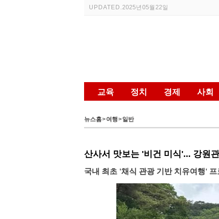
UPDATED.
2025년 05월 22일
교육
정치
경제
사회
뉴스홈
>
여행
>
일반